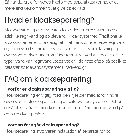
Så har du brug for vores hjælp med separatkloakering, er du
mere end velkommen til at give os et kald.
Hvad er kloakseparering?
Kloakseparering eller separatkloakering er processen med at
adskille regnvand og spildevand i kloaksystemet. Traditionelle
kloaksystemer er ofte designet til at transportere både regnvand
og spildevand sammen, hvilket kan føre til overbelastning og
oversvømmelser under kraftige regnskyl. Ved at adskille de to
typer vand kan regnvand ledes væk til de rette afløb, så det ikke
belaster spildevandssystemet unødvendigt.
FAQ om kloakseparering
Hvorfor er kloakseparering vigtig?
Kloakseparering er vigtig, fordi den hjælper med at forhindre
oversvømmelser og aflastning af spildevandssystemet. Det er
også et krav fra mange kommuner for at håndtere regnvand på
en bæredygtig måde.
Hvordan foregår kloakseparering?
Kloakseparering involverer installation af separate rør og