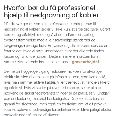
Hvorfor bør du få professionel
hjælp til nedgravning af kabler
Når du vælger os som din professionelle entreprenør til
nedgravning af kabler, sikrer vi ikke kun, at arbejdet bliver udført
korrekt og effektivt, men også at det udføres sikkert og i
overensstemmelse med alle nødvendige standarder og
lovgivningsmæssige krav. En væsentlig del af vores service er
forarbejdet, hvor vi nøje undersøger, hvor der allerede findes
kabler og rør under jorden. Dette minimerer risikoen for at
ramme eksisterende installationer under
gravearbejdet
.
Denne omhyggelige tilgang reducerer risikoen for alvorlige
elektriske stød eller skader på infrastrukturen, som kan opstå,
hvis man rammer aktive kabler. Vi er trænet til at handle sikkert
og effektivt, hvis vi støder på uventede kabler, sikrer at alle
nødvendige sikkerhedsforanstaltninger er på plads, så vi undgår
personskader og materiel beskadigelse. Dette er ikke bare en
garanti for sikkerhed, men også en forsikring om, at dit projekt
ikke vil opleve unødvendige forsinkelser eller blive pålagt ekstra
omkostninger på grund af skader.