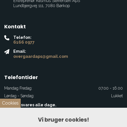
Entreprenør Rasmus Steffensen ApS
Lundbjergvej 111, 7080 Børkop
Kontakt
Telefon:
6166 0977
Email:
overgaardaps@gmail.com
Telefontider
Mandag Fredag:
07.00 - 16.00
Lørdag - Søndag:
Lukket
Cookies
Mails besvares alle dage.
Vi bruger cookies!